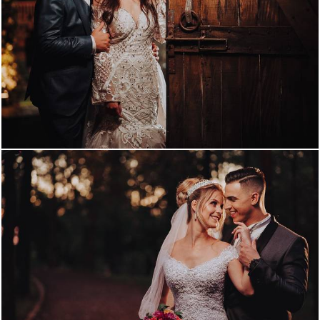
1226
4
1191
1