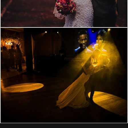
2439
42