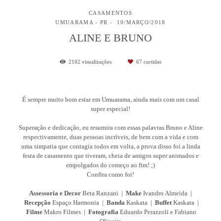
CASAMENTOS
UMUARAMA - PR
10/MARÇO/2018
ALINE E BRUNO
2102
visualizações
67
curtidas
É sempre muito bom estar em Umuarama, ainda mais com um casal
super especial!
Superação e dedicação, eu resumira com essas palavras Bruno e Aline
respectivamente, duas pessoas incríveis, de bem com a vida e com
uma simpatia que contagia todos em volta, a prova disso foi a linda
festa de casamento que tiveram, cheia de amigos super animados e
empolgados do começo ao fim! ;)
Confira como foi!
Assessoria e Decor
Beta Ranzani |
Make
Ivandro Almeida |
Recepção
Espaço Harmonia |
Banda
Kaskata |
Buffet
Kaskata |
Filme
Makro Filmes |
Fotografia
Eduardo Perazzoli e Fabiano