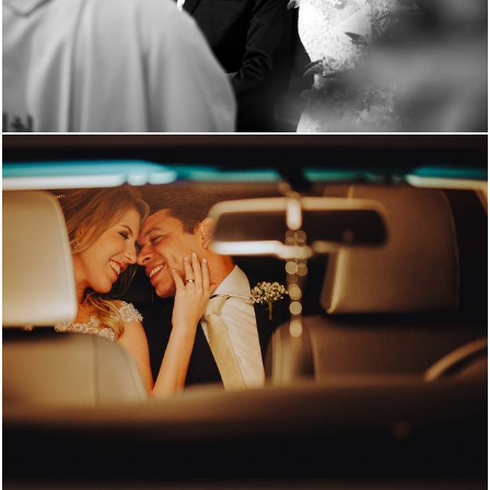
3355
54
1857
0