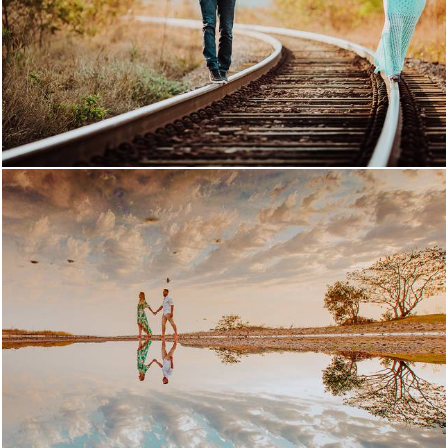
2594
85
1111
2