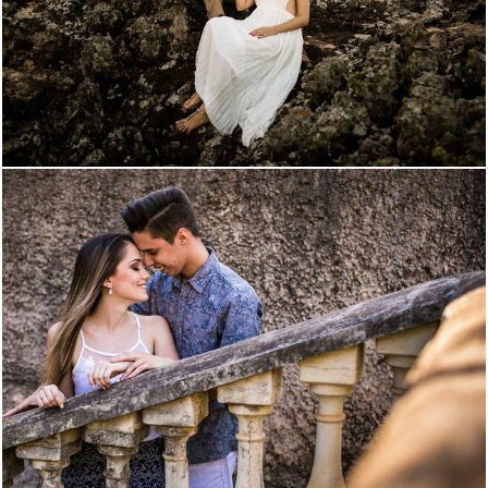
2944
32
3603
63